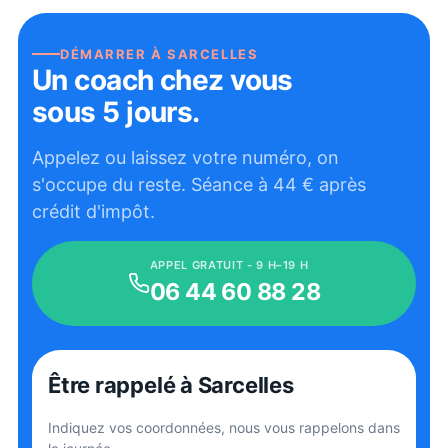
DÉMARRER À
SARCELLES
Un coach chez vous
sous 5 jours.
Appelez ou laissez votre numéro, on
s'occupe du reste. Séance à
44
€ après
crédit d'impôt.
APPEL GRATUIT - 9 H–19 H
06 44 60 88 28
Être rappelé
à Sarcelles
Indiquez vos coordonnées, nous vous rappelons dans