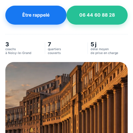
Être rappelé
06 44 60 88 28
3
7
5 j
coachs
quartiers
délai moyen
à
Noisy-le-Grand
couverts
de prise en charge