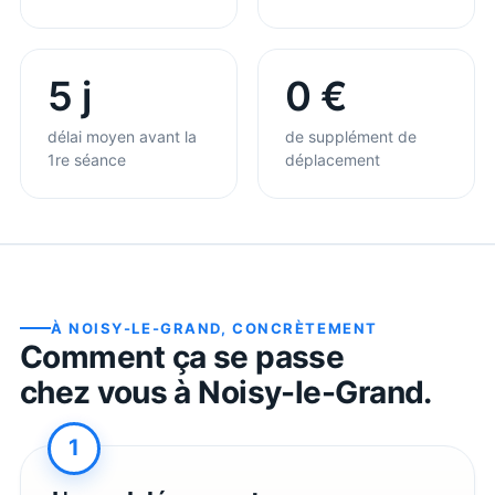
5 j
0 €
délai moyen avant la
de supplément de
1re séance
déplacement
À
NOISY-LE-GRAND
, CONCRÈTEMENT
Comment ça se passe
chez vous à
Noisy-le-Grand
.
1