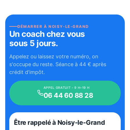
DÉMARRER À
NOISY-LE-GRAND
Un coach chez vous
sous 5 jours.
Appelez ou laissez votre numéro, on
s'occupe du reste. Séance à
44
€ après
crédit d'impôt.
APPEL GRATUIT - 9 H–19 H
06 44 60 88 28
Être rappelé
à Noisy-le-Grand