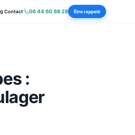
og
Contact
06 44 60 88 28
Être rappelé
es :
ulager