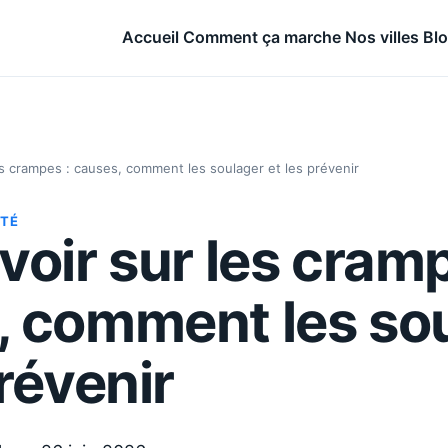
Accueil
Comment ça marche
Nos villes
Bl
es crampes : causes, comment les soulager et les prévenir
NTÉ
voir sur les cramp
, comment les so
prévenir