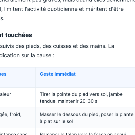
 limitent l'activité quotidienne et méritent d'être
s.
nt touchées
suivis des pieds, des cuisses et des mains. La
ication sur la cause :
ses
Geste immédiat
haleur
Tirer la pointe du pied vers soi, jambe
tendue, maintenir 20-30 s
gée, froid,
Masser le dessous du pied, poser la plante
à plat sur le sol
 intense sans
Ramener le talon vers la fesse en appui