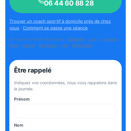
06 44 60 88 28
Trouver un coach sportif à domicile près de chez
vous
·
Comment se passe une séance
Un coach près de chez vous :
Marseille
·
Lyon
·
Toulouse
·
Nice
·
Nantes
·
Bordeaux
·
Lille
·
Montpellier
Être rappelé
Indiquez vos coordonnées, nous vous rappelons dans
la journée.
Prénom
Nom