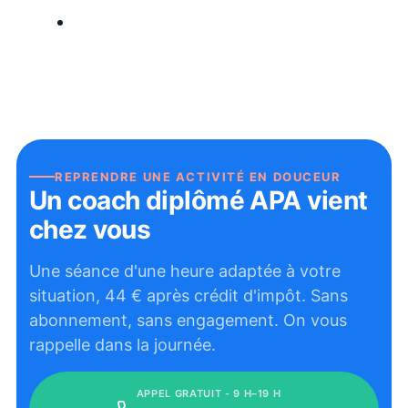
REPRENDRE UNE ACTIVITÉ EN DOUCEUR
Un coach diplômé APA vient
chez vous
Une séance d'une heure adaptée à votre
situation,
44
€ après crédit d'impôt. Sans
abonnement, sans engagement. On vous
rappelle dans la journée.
APPEL GRATUIT - 9 H–19 H