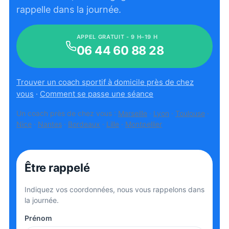
rappelle dans la journée.
APPEL GRATUIT - 9 H–19 H
06 44 60 88 28
Trouver un coach sportif à domicile près de chez
vous
·
Comment se passe une séance
Un coach près de chez vous :
Marseille
·
Lyon
·
Toulouse
·
Nice
·
Nantes
·
Bordeaux
·
Lille
·
Montpellier
Être rappelé
Indiquez vos coordonnées, nous vous rappelons dans
la journée.
Prénom