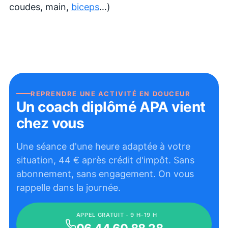
coudes, main,
biceps
…)
REPRENDRE UNE ACTIVITÉ EN DOUCEUR
Un coach diplômé APA vient
chez vous
Une séance d'une heure adaptée à votre
situation,
44
€ après crédit d'impôt. Sans
abonnement, sans engagement. On vous
rappelle dans la journée.
APPEL GRATUIT - 9 H–19 H