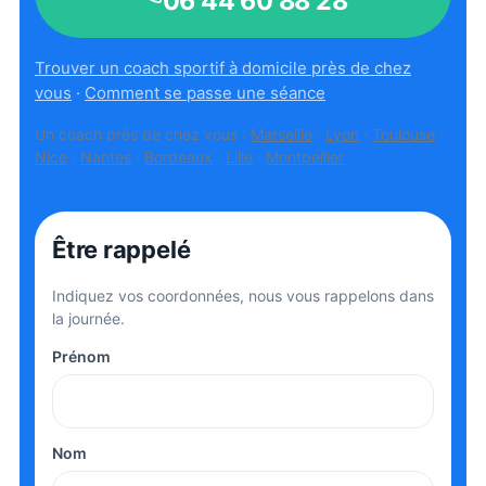
06 44 60 88 28
Trouver un coach sportif à domicile près de chez
vous
·
Comment se passe une séance
Un coach près de chez vous :
Marseille
·
Lyon
·
Toulouse
·
Nice
·
Nantes
·
Bordeaux
·
Lille
·
Montpellier
Être rappelé
Indiquez vos coordonnées, nous vous rappelons dans
la journée.
Prénom
Nom