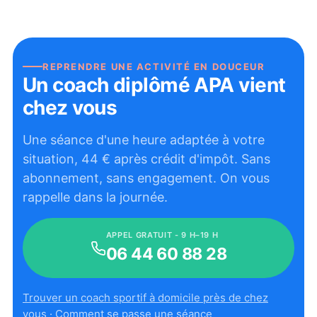
REPRENDRE UNE ACTIVITÉ EN DOUCEUR
Un coach diplômé APA vient
chez vous
Une séance d'une heure adaptée à votre
situation,
44
€ après crédit d'impôt. Sans
abonnement, sans engagement. On vous
rappelle dans la journée.
APPEL GRATUIT - 9 H–19 H
06 44 60 88 28
Trouver un coach sportif à domicile près de chez
vous
·
Comment se passe une séance