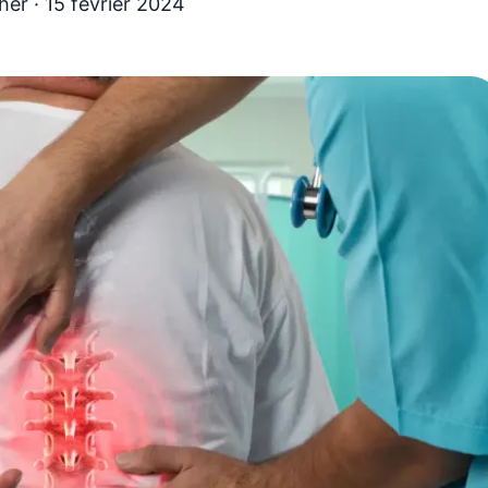
her
·
15 février 2024