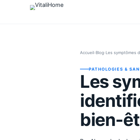
Accueil
›
Blog
›
Les symptômes du 
PATHOLOGIES & SA
Les sy
identif
bien-êt