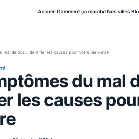
Accueil
Comment ça marche
Nos villes
Bl
mal de dos : identifier les causes pour votre bien-être
NTÉ
mptômes du mal d
ier les causes pou
re