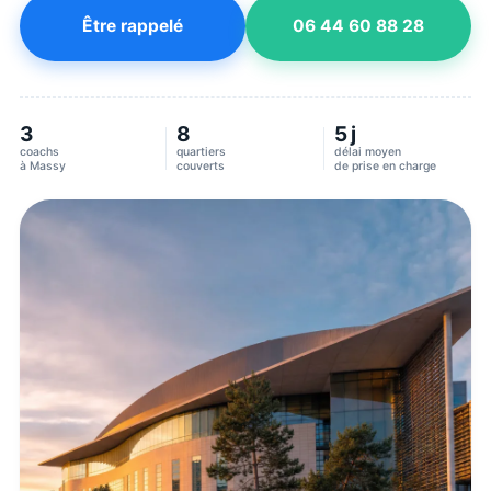
Être rappelé
06 44 60 88 28
3
8
5 j
coachs
quartiers
délai moyen
à
Massy
couverts
de prise en charge