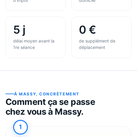
d’impôt
domicile
5 j
0 €
délai moyen avant la
de supplément de
1re séance
déplacement
À
MASSY
, CONCRÈTEMENT
Comment ça se passe
chez vous à
Massy
.
1