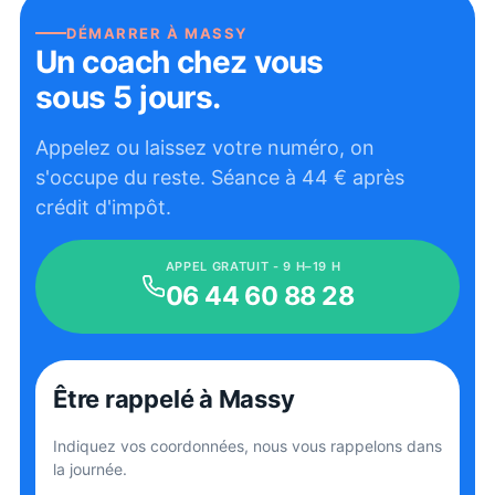
DÉMARRER À
MASSY
Un coach chez vous
sous 5 jours.
Appelez ou laissez votre numéro, on
s'occupe du reste. Séance à
44
€ après
crédit d'impôt.
APPEL GRATUIT - 9 H–19 H
06 44 60 88 28
Être rappelé
à Massy
Indiquez vos coordonnées, nous vous rappelons dans
la journée.