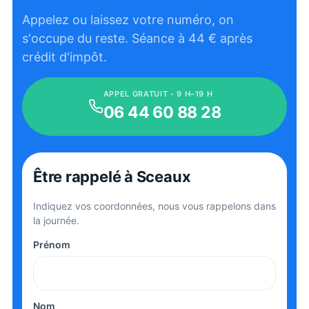
Appelez ou laissez votre numéro, on
s'occupe du reste. Séance à
44
€ après
crédit d'impôt.
APPEL GRATUIT - 9 H–19 H
06 44 60 88 28
Être rappelé
à Sceaux
Indiquez vos coordonnées, nous vous rappelons dans
la journée.
Prénom
Nom