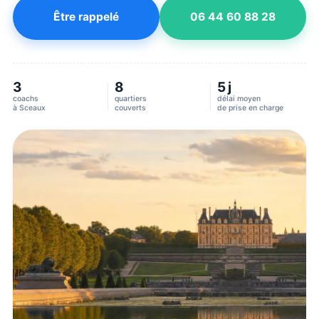
Être rappelé
06 44 60 88 28
3
8
5 j
coachs
quartiers
délai moyen
à
Sceaux
couverts
de prise en charge