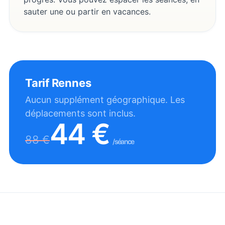
sauter une ou partir en vacances.
Tarif
Rennes
Aucun supplément géographique. Les
déplacements sont inclus.
44
€
88
€
/séance