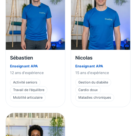
Sébastien
Nicolas
Enseignant APA
Enseignant APA
12
ans d'expérience
15
ans d'expérience
Activité seniors
Gestion du diabète
Travail de l'équilibre
Cardio doux
Mobilité articulaire
Maladies chroniques