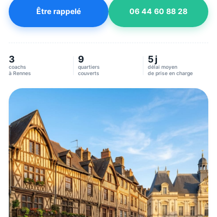
Être rappelé
06 44 60 88 28
3
9
5 j
coachs
quartiers
délai moyen
à
Rennes
couverts
de prise en charge