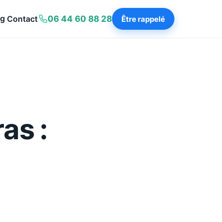
og
Contact
06 44 60 88 28
Être rappelé
as :