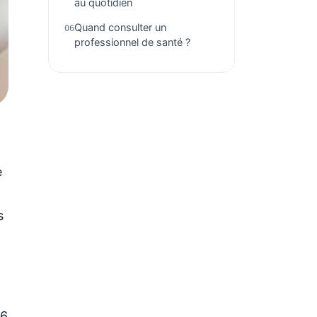
au quotidien
Quand consulter un
professionnel de santé ?
e
s
C6