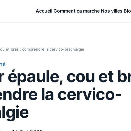
Accueil
Comment ça marche
Nos villes
Bl
ou et bras : comprendre la cervico-brachialgie
NTÉ
 épaule, cou et br
ndre la cervico-
lgie